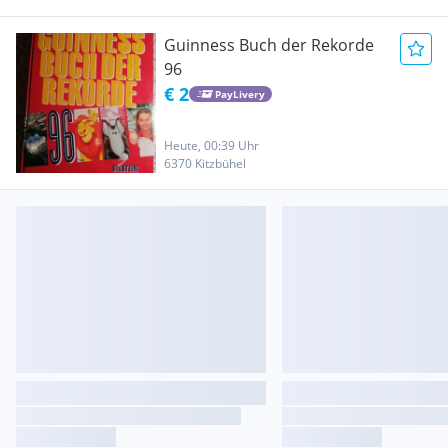
Guinness Buch der Rekorde
96
€ 2
PayLivery
Heute, 00:39 Uhr
6370 Kitzbühel