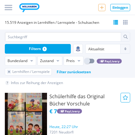
Einloggen
15.519 Anzeigen in Lernhilfen / Lernspiele - Schulsachen
Filtern
1
Bundesland
Zustand
Preis
PayLivery
Lernhilfen / Lernspiele
Filter zurücksetzen
Infos zur Reihung der Anzeigen
Schülerhilfe das Original
Bücher Vorschule
€ 7
PayLivery
Heute, 22:27 Uhr
7201 Neudörfl