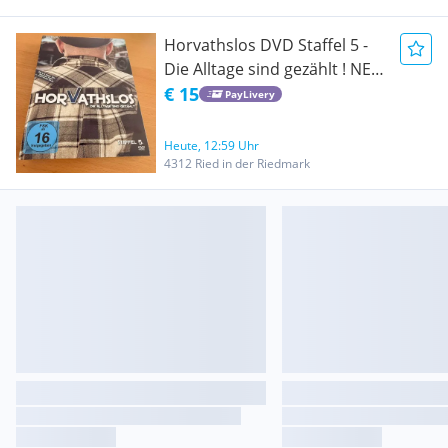
Horvathslos DVD Staffel 5 -
Die Alltage sind gezählt ! NEU
!
€ 15
PayLivery
Heute, 12:59 Uhr
4312 Ried in der Riedmark