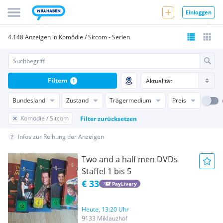
Einloggen
4.148 Anzeigen in Komödie / Sitcom - Serien
Filtern
1
Bundesland
Zustand
Trägermedium
Preis
Komödie / Sitcom
Filter zurücksetzen
Infos zur Reihung der Anzeigen
Two and a half men DVDs
Staffel 1 bis 5
€ 33
PayLivery
Heute, 13:20 Uhr
9133 Miklauzhof