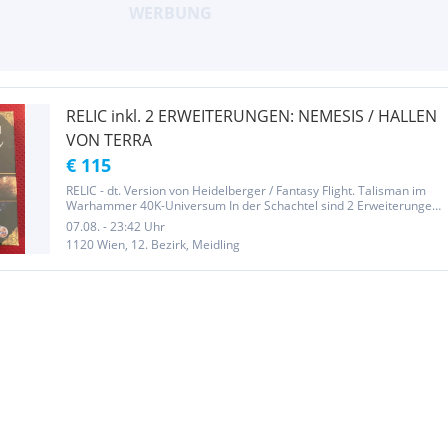
RELIC inkl. 2 ERWEITERUNGEN: NEMESIS / HALLEN
VON TERRA
€ 115
RELIC - dt. Version von Heidelberger / Fantasy Flight. Talisman im
Warhammer 40K-Universum In der Schachtel sind 2 Erweiterungen
erhalten: • Nenesis • Hallen von Terra !! Extrem selten !! — keine
07.08. - 23:42 Uhr
Gewährleistung, keine Rücknahme
1120 Wien, 12. Bezirk, Meidling