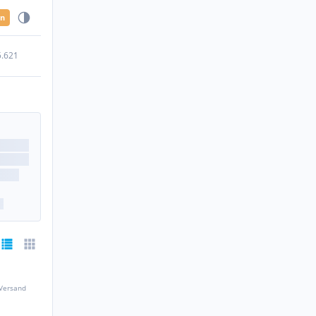
en
5.621
 Versand