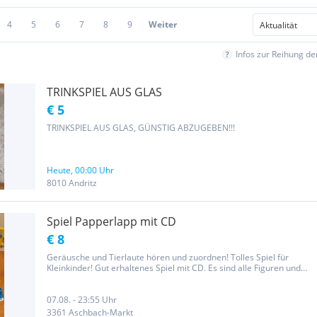
4
5
6
7
8
9
Weiter
Infos zur Reihung d
TRINKSPIEL AUS GLAS
€ 5
TRINKSPIEL AUS GLAS, GÜNSTIG ABZUGEBEN!!!
Heute, 00:00 Uhr
8010 Andritz
Spiel Papperlapp mit CD
€ 8
Geräusche und Tierlaute hören und zuordnen! Tolles Spiel für
Kleinkinder! Gut erhaltenes Spiel mit CD. Es sind alle Figuren und
Karten vorhanden!
07.08. - 23:55 Uhr
3361 Aschbach-Markt