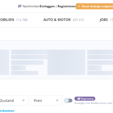
Nachrichten
Einloggen
|
Registrieren
Neue Anzeige aufgeb
OBILIEN
AUTO & MOTOR
JOBS
112.788
207.312
1
PayLivery
Zustand
Preis
Anzeigen mit Käuferschutz und
rücksetzen