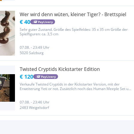
Wer wird denn wüten, kleiner Tiger? - Brettspiel
€ 40
PayLivery
Sehr guter Zustand. Größe des Spielfeldes: 35 x 35 cm Größe der
Spielfiguren: ca. 3,5 cm
07.08. - 23:49 Uhr
5020 Salzburg
Twisted Cryptids Kickstarter Edition
€ 120
PayLivery
Verkaufe Twisted Cryptids in der Kickstarter Version, mit der
Erweiterung Yeti or not. Zusätzlich noch das Human Meeple Set und
zwei Neopren Matten für die Ablagen. Dazu noch ein Insert wo alles
in eine Box passt. Das Spiel ist ungespielt. Kommt bei uns...
07.08. - 23:46 Uhr
2483 Weigelsdorf