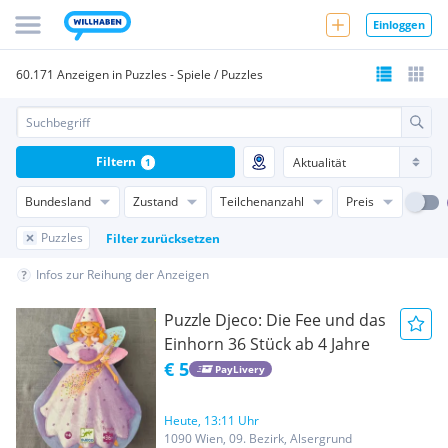
Einloggen
60.171 Anzeigen in Puzzles - Spiele / Puzzles
Filtern
1
Bundesland
Zustand
Teilchenanzahl
Preis
Puzzles
Filter zurücksetzen
Infos zur Reihung der Anzeigen
Puzzle Djeco: Die Fee und das
Einhorn 36 Stück ab 4 Jahre
€ 5
PayLivery
Heute, 13:11 Uhr
1090 Wien, 09. Bezirk, Alsergrund