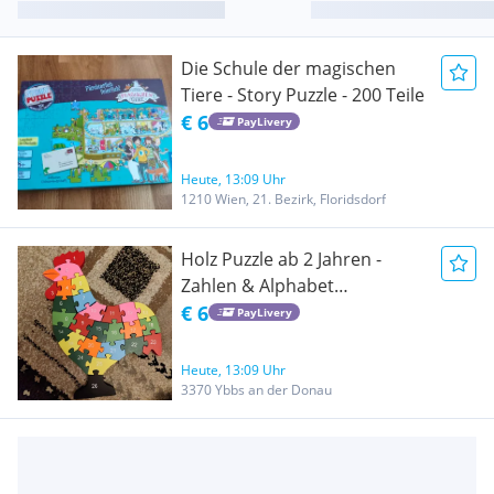
Die Schule der magischen
Tiere - Story Puzzle - 200 Teile
€ 6
PayLivery
Heute, 13:09 Uhr
1210 Wien, 21. Bezirk, Floridsdorf
Holz Puzzle ab 2 Jahren -
Zahlen & Alphabet
Lernspielzeug
€ 6
PayLivery
Heute, 13:09 Uhr
3370 Ybbs an der Donau