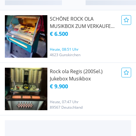
SCHÖNE ROCK OLA
MUSIKBOX ZUM VERKAUFEN
OHNE PLATTEN HAT SUPER
€ 6.500
KLANG VERSTÄRKER
ÜBERHOLT NEUE NADEL
Heute, 08:51 Uhr
UND KOMPLETTES SERVICE
4623 Gunskirchen
GEMACHT
Rock ola Regis (200Sel.)
Jukebox Musikbox
€ 9.900
Heute, 07:47 Uhr
89567 Deutschland