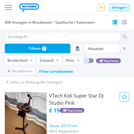
Einloggen
806 Anzeigen in Musikboxen - Spieltische / Automaten
Filtern
1
Bundesland
Zustand
Preis
PayLivery
Musikboxen
Filter zurücksetzen
Infos zur Reihung der Anzeigen
VTech Kidi Super Star DJ
Studio Pink
€ 15
PayLivery
Heute, 09:19 Uhr
4942 Wippenham