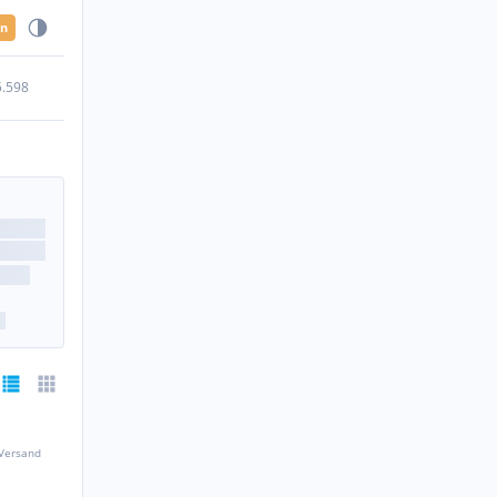
en
5.598
 Versand