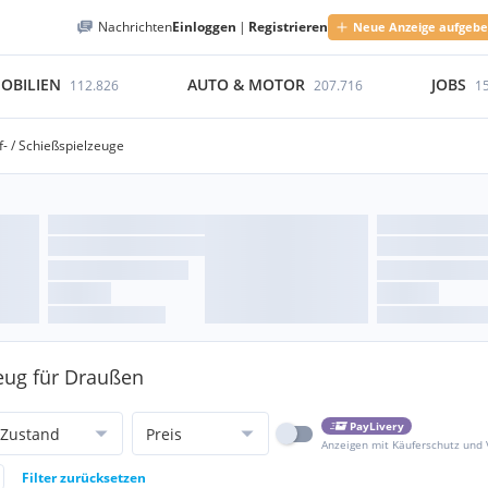
Nachrichten
Einloggen
|
Registrieren
Neue Anzeige aufgeb
OBILIEN
AUTO & MOTOR
JOBS
112.826
207.716
1
- / Schießspielzeuge
zeug für Draußen
PayLivery
Zustand
Preis
Anzeigen mit Käuferschutz und
Filter zurücksetzen