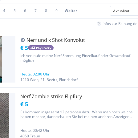
4
5
6
7
8
9
Weiter
Infos zur Reihung d
Nerf und x Shot Konvolut
€ 5
PayLivery
Ich verkaufe meine Nerf Sammlung Einzelkauf oder Gesamtkauf
möglich
Heute, 02:00 Uhr
1210 Wien, 21. Bezirk, Floridsdorf
Nerf Zombie strike Flipfury
€ 5
Es kommen insgesamt 12 patronen dazu. Wenn man noch welche
haben möchte, dann schauen Sie bei meinen anderen Anzeigen
nach. Preis ist vhb.
Heute, 00:42 Uhr
4050 Traun