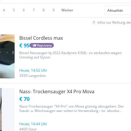
4
5
6
7
8
9
Weiter
Infos zur Reihung d
Bissel Cordless max
€ 95
PayLivery
Bissel Nassauger bj 2022 Kaufpreis €368,- zu verkaufen wegen
Umstieg auf Dyson
Heute, 14:52 Uhr
3550 Langenlois
Nass- Trockensauger X4 Pro Mova
€ 70
Nass-Trockensauger "X4 Pro" von Mova günstig abzugeben. Der
Staub- u. Wischsauger war selten in Verwendung - ist absolut
neuwertig! Aufgrund Anschaffung eines Wischroboters haben wir
nun zu selten Gebrauch vom manuellen Nass-Trockensauger...
daher der...
Heute, 14:44 Uhr
4400 Steyr