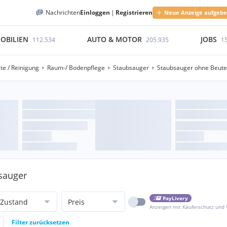
Nachrichten
Einloggen
|
Registrieren
Neue Anzeige aufgeb
OBILIEN
AUTO & MOTOR
JOBS
112.534
205.935
1
te / Reinigung
Raum-/ Bodenpflege
Staubsauger
Staubsauger ohne Beute
bsauger
PayLivery
Zustand
Preis
Anzeigen mit Käuferschutz und
Filter zurücksetzen