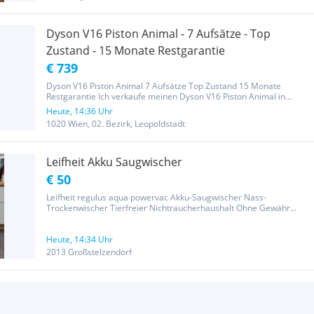
Dyson V16 Piston Animal - 7 Aufsätze - Top
Zustand - 15 Monate Restgarantie
€ 739
Dyson V16 Piston Animal 7 Aufsätze Top Zustand 15 Monate
Restgarantie Ich verkaufe meinen Dyson V16 Piston Animal in
ausgezeichnetem, sehr gepflegtem Zustand. Das Gerät funktioniert
Heute, 14:36 Uhr
einwandfrei und wurde sorgfältig behandelt. Es sind sämtliche zum
1020 Wien, 02. Bezirk, Leopoldstadt
Set...
Leifheit Akku Saugwischer
€ 50
Leifheit regulus aqua powervac Akku-Saugwischer Nass-
Trockenwischer Tierfreier Nichtraucherhaushalt Ohne Gewähr
Versand auf Anfrage
Heute, 14:34 Uhr
2013 Großstelzendorf