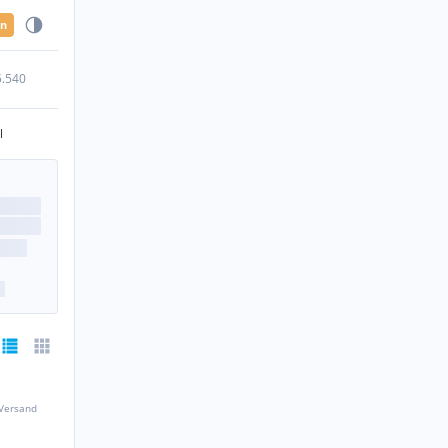
en
5.540
l
 Versand