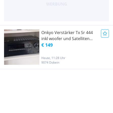
Onkyo Verstärker Tx Sr 444
inkl woofer und Satelliten
Boxen
€ 149
Heute, 11:28 Uhr
9074 Dobein