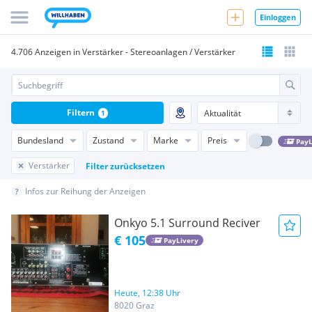
Einloggen
4.706 Anzeigen in Verstärker - Stereoanlagen / Verstärker
Filtern
1
Bundesland
Zustand
Marke
Preis
PayL
Verstärker
Filter zurücksetzen
Infos zur Reihung der Anzeigen
Onkyo 5.1 Surround Reciver
€ 105
PayLivery
Heute, 12:38 Uhr
8020 Graz