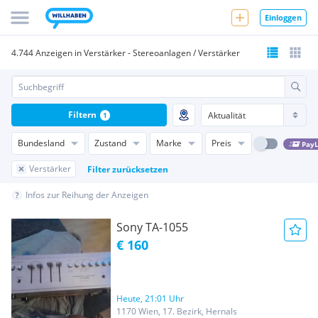
Einloggen
4.744 Anzeigen in Verstärker - Stereoanlagen / Verstärker
Filtern
1
Bundesland
Zustand
Marke
Preis
PayL
Verstärker
Filter zurücksetzen
Infos zur Reihung der Anzeigen
Sony TA-1055
€ 160
Heute, 21:01 Uhr
1170 Wien, 17. Bezirk, Hernals