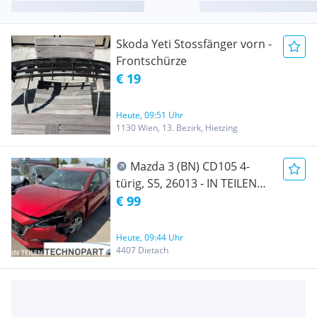
Skoda Yeti Stossfänger vorn -
Frontschürze
€ 19
Heute, 09:51 Uhr
1130 Wien, 13. Bezirk, Hietzing
Mazda 3 (BN) CD105 4-
türig, S5, 26013 - IN TEILEN
ZU VERKAUFEN
€ 99
Heute, 09:44 Uhr
4407 Dietach