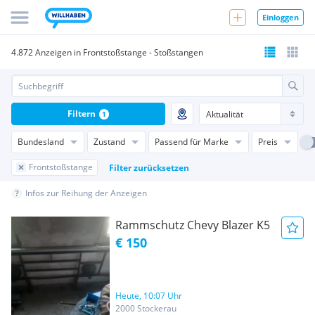
Einloggen
4.872 Anzeigen in Frontstoßstange - Stoßstangen
Filtern
1
Bundesland
Zustand
Passend für Marke
Preis
Frontstoßstange
Filter zurücksetzen
Infos zur Reihung der Anzeigen
Rammschutz Chevy Blazer K5
€ 150
Heute, 10:07 Uhr
2000 Stockerau