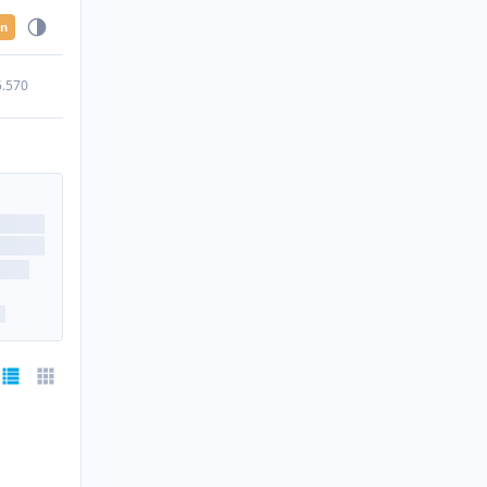
en
5.570