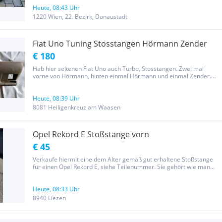
Schwarz Metallic Artikelzustand: Neu!!! gekauft 08/2025
RECHTLICHE...
Heute, 08:43 Uhr
1220 Wien, 22. Bezirk, Donaustadt
Fiat Uno Tuning Stosstangen Hörmann Zender
€ 180
Hab hier seltenen Fiat Uno auch Turbo, Stosstangen. Zwei mal
vorne von Hörmann, hinten einmal Hörmann und einmal Zender.
Eine Hörmann Stange vorne schon gefüllert. 200€ Zweite Hörmann
Stange vorne braucht etwas Arbeit. 120€ Heckstange Hörmann
müsste auch...
Heute, 08:39 Uhr
8081 Heiligenkreuz am Waasen
Opel Rekord E Stoßstange vorn
€ 45
Verkaufe hiermit eine dem Alter gemäß gut erhaltene Stoßstange
für einen Opel Rekord E, siehe Teilenummer. Sie gehört wie man
sieht mal gut gereinigt, hat aber keine optischen Beschädigungen.
Nur Abholung
Heute, 08:33 Uhr
8940 Liezen