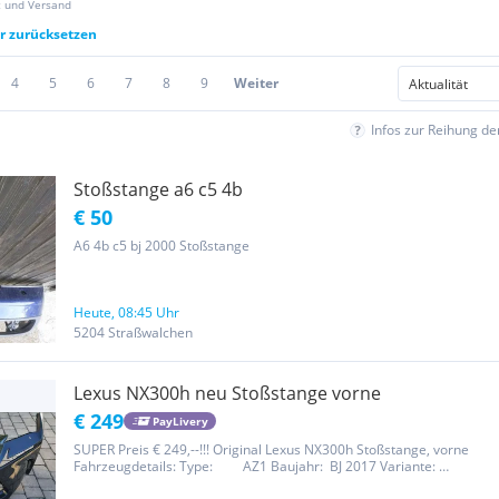
z und Versand
er zurücksetzen
4
5
6
7
8
9
Weiter
Infos zur Reihung d
Stoßstange a6 c5 4b
€ 50
A6 4b c5 bj 2000 Stoßstange
Heute, 08:45 Uhr
5204 Straßwalchen
Lexus NX300h neu Stoßstange vorne
€ 249
PayLivery
SUPER Preis € 249,--!!! Original Lexus NX300h Stoßstange, vorne
Fahrzeugdetails: Type: AZ1 Baujahr: BJ 2017 Variante:
AYZ15(W) Version: AYZ15L-AWXLBW(2D) Farbe: Graphit