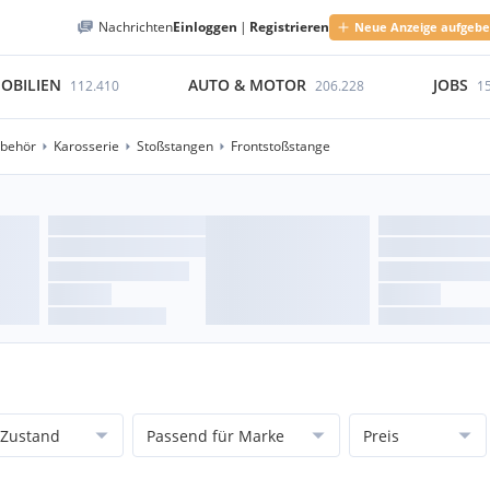
Nachrichten
Einloggen
|
Registrieren
Neue Anzeige aufgeb
OBILIEN
AUTO & MOTOR
JOBS
112.410
206.228
1
ubehör
Karosserie
Stoßstangen
Frontstoßstange
Zustand
Passend für Marke
Preis