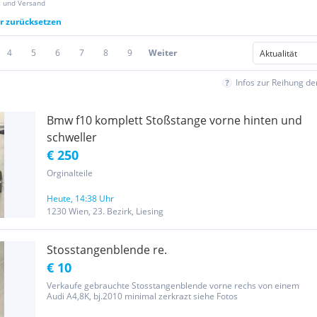
z und Versand
er zurücksetzen
4
5
6
7
8
9
Weiter
Infos zur Reihung d
Bmw f10 komplett Stoßstange vorne hinten und
schweller
€ 250
Orginalteile
Heute, 14:38 Uhr
1230 Wien, 23. Bezirk, Liesing
Stosstangenblende re.
€ 10
Verkaufe gebrauchte Stosstangenblende vorne rechs von einem
Audi A4,8K, bj.2010 minimal zerkrazt siehe Fotos