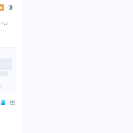
en
5.466