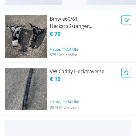
Bmw e60/61
Heckstoßstangen
Befestigungs Träger Links
€ 70
&Rechts
Heute, 11:54 Uhr
5751 Maishofen
VW Caddy Hecktraverse
€ 10
Heute, 11:34 Uhr
3074 Michelbach