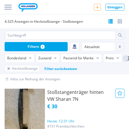
Einloggen
4.325 Anzeigen in Heckstoßstange - Stoßstangen
Filtern
1
Bundesland
Zustand
Passend für Marke
Preis
Heckstoßstange
Filter zurücksetzen
Infos zur Reihung der Anzeigen
Stoßstangenträger hinten
VW Sharan 7N
€ 30
Heute, 12:31 Uhr
4731 Prambachkirchen