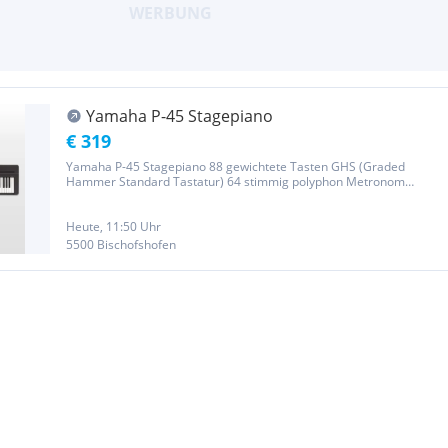
Yamaha P-45 Stagepiano
€ 319
Yamaha P-45 Stagepiano 88 gewichtete Tasten GHS (Graded
Hammer Standard Tastatur) 64 stimmig polyphon Metronom
Tempo/Transpose Tuning einstellbar 2x6 Watt Lautsprecher inkl.
Sustainpedal, Notenhalter und Netzteil Wir freuen uns darauf Sie
ausführlich zu...
Heute, 11:50 Uhr
5500 Bischofshofen