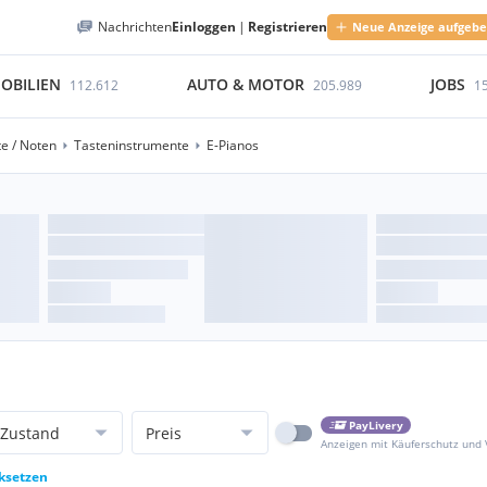
Nachrichten
Einloggen
|
Registrieren
Neue Anzeige aufgeb
OBILIEN
AUTO & MOTOR
JOBS
112.612
205.989
1
e / Noten
Tasteninstrumente
E-Pianos
PayLivery
Zustand
Preis
Anzeigen mit Käuferschutz und
cksetzen