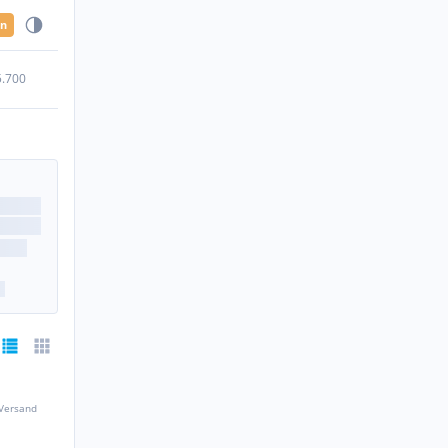
en
5.700
 Versand