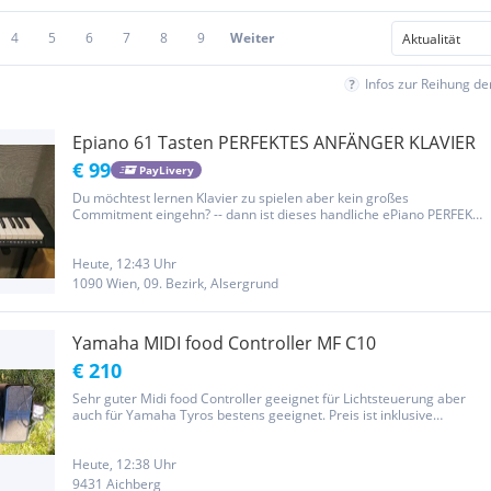
4
5
6
7
8
9
Weiter
Infos zur Reihung d
Epiano 61 Tasten PERFEKTES ANFÄNGER KLAVIER
€ 99
PayLivery
Du möchtest lernen Klavier zu spielen aber kein großes
Commitment eingehn? -- dann ist dieses handliche ePiano PERFEKT
für dich! Digitales Klavier mit 61 Tasten abzugeben Sehr viele
Funktionen inkl. Instrumente und sounds. (Siehe bilder)
Privatverkauf
Heute, 12:43 Uhr
1090 Wien, 09. Bezirk, Alsergrund
Yamaha MIDI food Controller MF C10
€ 210
Sehr guter Midi food Controller geeignet für Lichtsteuerung aber
auch für Yamaha Tyros bestens geeignet. Preis ist inklusive
Versand.
Heute, 12:38 Uhr
9431 Aichberg