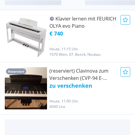
Klavier lernen mit FEURICH
OLYA evo Piano
€ 740
Heute, 11:15 Uhr
1070 Wien, 07. Bezirk, Neubau
(reserviert) Clavinova zum
Reserviert
Verschenken (CVP-94 E-
Piano)
zu verschenken
Heute, 11:00 Uhr
4040 Linz