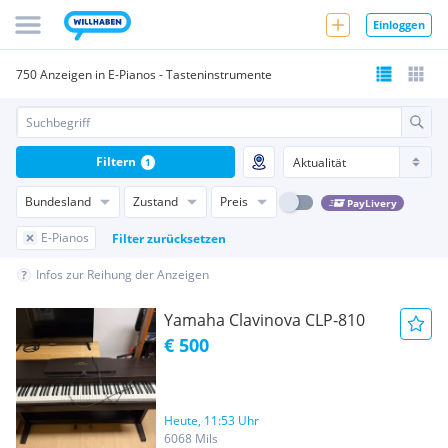
Einloggen
750 Anzeigen in E-Pianos - Tasteninstrumente
Filtern
1
Bundesland
Zustand
Preis
PayLivery
E-Pianos
Filter zurücksetzen
Infos zur Reihung der Anzeigen
Yamaha Clavinova CLP-810
€ 500
Heute, 11:53 Uhr
6068 Mils