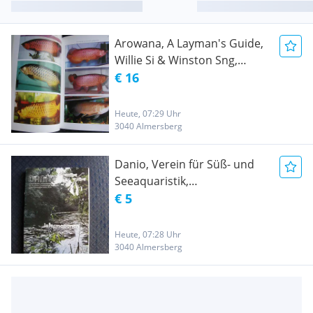
Arowana, A Layman's Guide,
Willie Si & Winston Sng,
Versand gerne möglich!
€ 16
Heute, 07:29 Uhr
3040 Almersberg
Danio, Verein für Süß- und
Seeaquaristik,
Sondernummer, 100. Folge,
€ 5
1986, Versand gerne
möglich!
Heute, 07:28 Uhr
3040 Almersberg