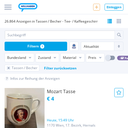
Einloggen
26.864 Anzeigen in Tassen / Becher - Tee- / Kaffeegeschirr
Filtern
1
Bundesland
Zustand
Material
Preis
Pa
Tassen / Becher
Filter zurücksetzen
Infos zur Reihung der Anzeigen
Mozart Tasse
€ 4
Heute, 15:49 Uhr
1170 Wien, 17. Bezirk, Hernals