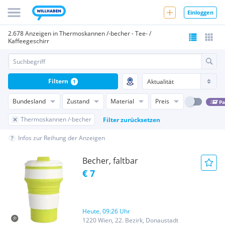
Einloggen
2.678 Anzeigen in Thermoskannen /-becher - Tee- /
Kaffeegeschirr
Filtern
1
Bundesland
Zustand
Material
Preis
Pa
Thermoskannen /-becher
Filter zurücksetzen
Infos zur Reihung der Anzeigen
Becher, faltbar
€ 7
Heute, 09:26 Uhr
1220 Wien, 22. Bezirk, Donaustadt