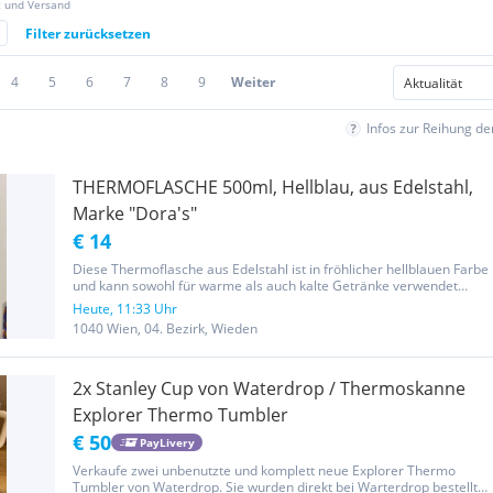
z und Versand
Filter zurücksetzen
4
5
6
7
8
9
Weiter
Infos zur Reihung d
THERMOFLASCHE 500ml, Hellblau, aus Edelstahl,
Marke "Dora's"
€ 14
Diese Thermoflasche aus Edelstahl ist in fröhlicher hellblauen Farbe
und kann sowohl für warme als auch kalte Getränke verwendet
werden! Sie ist parktisch wie neu, da nur ein Paar Male verwendet!
Heute, 11:33 Uhr
Super-leicht zu reinigen und sehr hygienisch, da aus...
1040 Wien, 04. Bezirk, Wieden
2x Stanley Cup von Waterdrop / Thermoskanne
Explorer Thermo Tumbler
€ 50
PayLivery
Verkaufe zwei unbenutzte und komplett neue Explorer Thermo
Tumbler von Waterdrop. Sie wurden direkt bei Warterdrop bestellt,