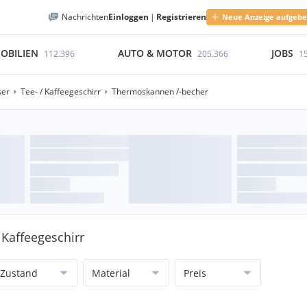
Nachrichten
Einloggen
|
Registrieren
Neue Anzeige aufgeb
OBILIEN
AUTO & MOTOR
JOBS
112.396
205.366
1
ser
Tee- / Kaffeegeschirr
Thermoskannen /-becher
 Kaffeegeschirr
Zustand
Material
Preis