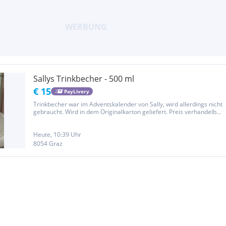
Sallys Trinkbecher - 500 ml
€ 15
PayLivery
Trinkbecher war im Adventskalender von Sally, wird allerdings nicht
gebraucht. Wird in dem Originalkarton geliefert. Preis verhandelbar
Hier die Beschreibung: Mit diesem praktischen Trinkbecher genießt
du dein Lieblingsgetränk auch unterwegs – ganz egal,...
Heute, 10:39 Uhr
8054 Graz