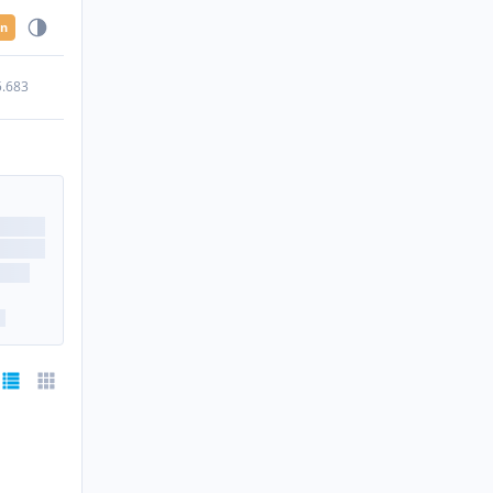
en
5.683