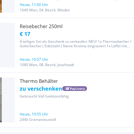
siehe Fotos. Farben: 1x taubenblau, 1x winterweiß Preis pro Stück:
Heute, 11:00 Uhr
25€, auch einzeln verfügbar 1,1L Fassungsvermögen Neupreis: je...
1040 Wien, 04. Bezirk, Wieden
Reisebecher 250ml
€ 17
4-teiliges Set als Geschenk zu verkaufen. NEU! 1x Thermosbecher /
Isolierbecher ( Edelstahl ) Name Kristina eingraviert 1x Löffel mit
Beschriftung: "Schön dass es dich gibt" 1x Glasuntersetzer
(Untersetzer aus Glas) mit Beschriftung: "Nimm dir Zeit für...
Heute, 10:57 Uhr
1080 Wien, 08. Bezirk, Josefstadt
Thermo Behälter
zu verschenken
PayLivery
Gebraucht Voll funktionsfähig
Heute, 10:55 Uhr
2440 Gramatneusiedl