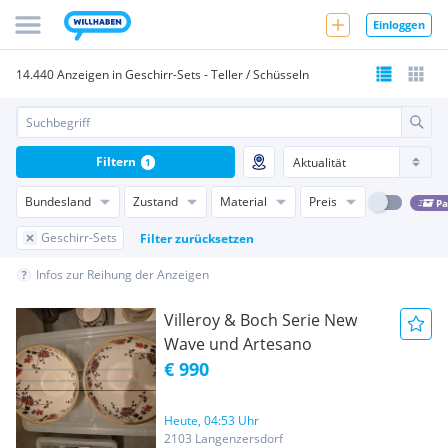
Einloggen
14.440 Anzeigen in Geschirr-Sets - Teller / Schüsseln
Filtern
1
Bundesland
Zustand
Material
Preis
Pa
Geschirr-Sets
Filter zurücksetzen
Infos zur Reihung der Anzeigen
Villeroy & Boch Serie New
Wave und Artesano
€ 990
Heute, 04:53 Uhr
2103 Langenzersdorf