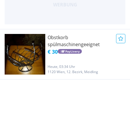
Obstkorb
spülmaschinengeeignet
€ 30
PayLivery
Heute, 03:34 Uhr
1120 Wien, 12. Bezirk, Meidling