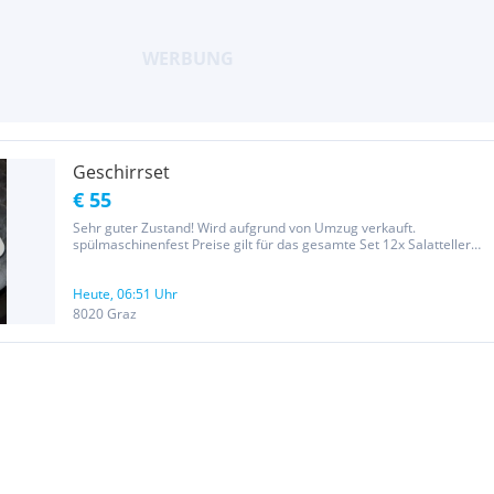
Geschirrset
€ 55
Sehr guter Zustand! Wird aufgrund von Umzug verkauft.
spülmaschinenfest Preise gilt für das gesamte Set 12x Salatteller
12x Suppenteller 10x Teller 11x Dessertteller 12x Kaffeetassen 12x
Untersetzer
Heute, 06:51 Uhr
8020 Graz