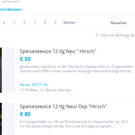
z und Versand
zurücksetzen
4
5
6
7
8
9
Weiter
Infos zur Reihung d
Speiseseevice 12 tlg Neu " Hirsch"
€ 50
gewaschen, stand nur in der Vitrine 6 x Speiseteller 6 x Suppenteller
Gibt es auch OVP in einer anderen Anzeige! Versand erfolgt mit der
Post und auf eigene Gefahr. Versandkosten zusätzlich ab 8.80
€...Sammelversand möglich Lust zu stöbern? Mehr zu...
Heute, 06:57 Uhr
1170 Wien, 17. Bezirk, Hernals
Speiseseevice 12 tlg Neu/ Ovp "Hirsch"
€ 80
6 x Suppenteller ca. 20 cm Durchmesser 6 x Speiseteller ca. 26,5
cm Versand erfolgt mit der Post und auf eigene Gefahr.
Versandkosten zusätzlich ab 8.80 €...Sammelversand möglich Lust