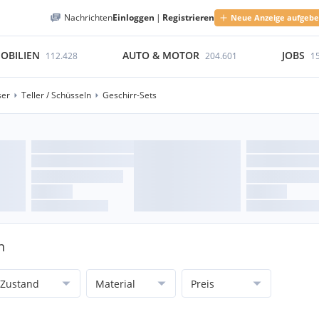
Nachrichten
Einloggen
|
Registrieren
Neue Anzeige aufgeb
OBILIEN
AUTO & MOTOR
JOBS
112.428
204.601
1
ser
Teller / Schüsseln
Geschirr-Sets
n
Zustand
Material
Preis