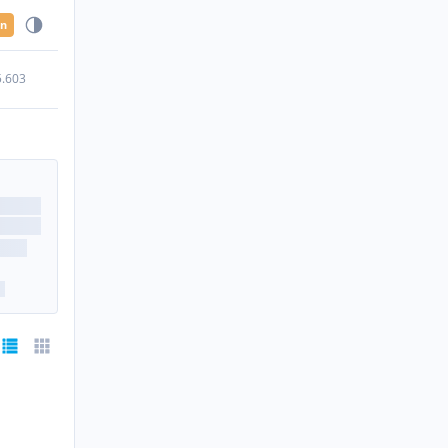
en
5.603