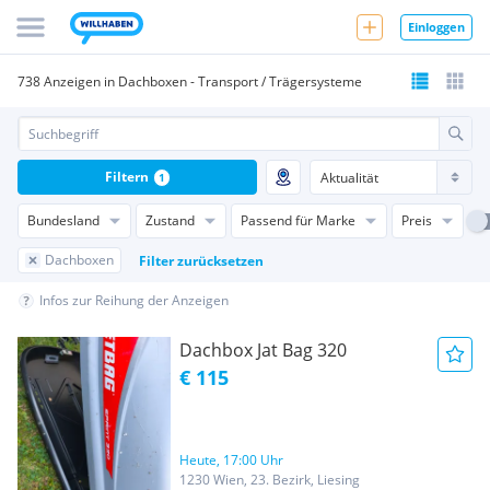
Einloggen
738 Anzeigen in Dachboxen - Transport / Trägersysteme
Filtern
1
Bundesland
Zustand
Passend für Marke
Preis
Dachboxen
Filter zurücksetzen
Infos zur Reihung der Anzeigen
Dachbox Jat Bag 320
€ 115
Heute, 17:00 Uhr
1230 Wien, 23. Bezirk, Liesing