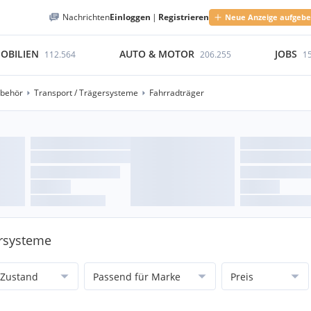
Nachrichten
Einloggen
|
Registrieren
Neue Anzeige aufgeb
OBILIEN
AUTO & MOTOR
JOBS
112.564
206.255
1
ubehör
Transport / Trägersysteme
Fahrradträger
ersysteme
Zustand
Passend für Marke
Preis