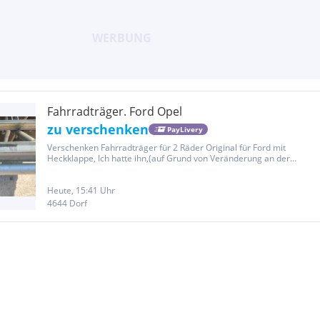
Fahrradträger. Ford Opel
zu verschenken
PayLivery
Verschenken Fahrradträger für 2 Räder Original für Ford mit
Heckklappe, Ich hatte ihn,(auf Grund von Veränderung an der
Halterung,siehe Bild) auf einem Opel Vivaro BJ.04. Heckklapoe
montiert. Befestigung für die Fahrräder sind in Ordnung..
Heute, 15:41 Uhr
4644 Dorf