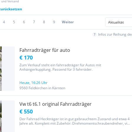
z und Versand
 zurücksetzen
4
5
6
7
8
9
Weiter
Infos zur Reihung d
Fahrradträger für auto
€ 170
Zum Verkauf steht ein fahrradträger für Autos mit
Anhängerkupplung. Passend für 3 fahrräder.
Heute, 16:26 Uhr
9560 Feldkirchen in Kärnten
Vw t6 t6.1 original Fahrradträger
€ 550
Der Fahrrad Heckträger ist in gut gebrauchtem Zustand und etwa 4
Jahre alt. Komplett mit Zubehör: Drehmomentschraubendreher, vier
Haltearmen und zwei Schlüsseln. Schutzaufkleber für die