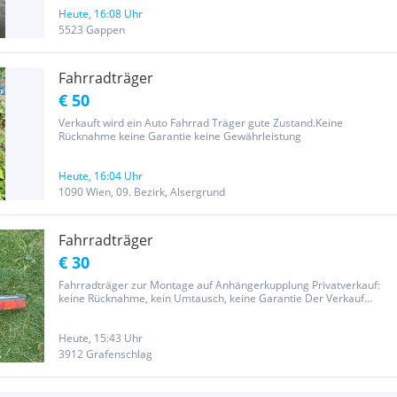
Heckklappe gegen Kratzer sind ebenfalls dabei. Passt auf manuell
zu...
Heute, 16:08 Uhr
5523 Gappen
Fahrradträger
€ 50
Verkauft wird ein Auto Fahrrad Träger gute Zustand.Keine
Rücknahme keine Garantie keine Gewährleistung
Heute, 16:04 Uhr
1090 Wien, 09. Bezirk, Alsergrund
Fahrradträger
€ 30
Fahrradträger zur Montage auf Anhängerkupplung Privatverkauf:
keine Rücknahme, kein Umtausch, keine Garantie Der Verkauf
erfolgt unter Ausschluss jeglicher Gewährleistung Beachten Sie
auch meine anderen Inserate
Heute, 15:43 Uhr
3912 Grafenschlag