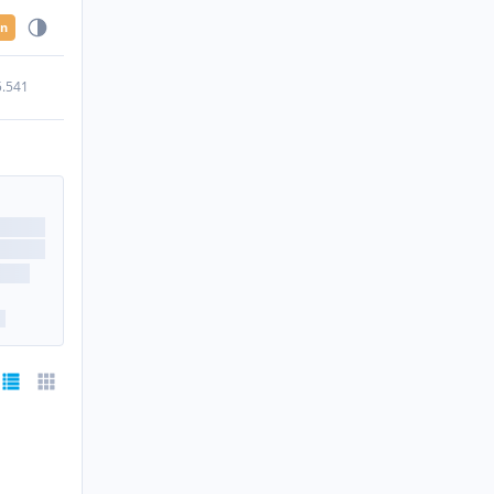
en
5.541