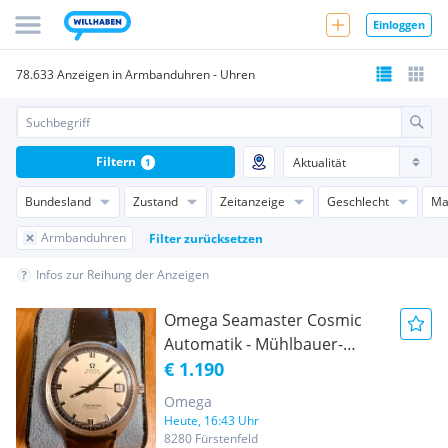
Einloggen
78.633 Anzeigen in Armbanduhren - Uhren
Filtern
1
Bundesland
Zustand
Zeitanzeige
Geschlecht
Ma
Armbanduhren
Filter zurücksetzen
Infos zur Reihung der Anzeigen
Omega Seamaster Cosmic
Automatik - Mühlbauer-
Service 2025 - Beleg € 660 -
€ 1.190
Ref. 166.026
Omega
Heute, 16:43 Uhr
8280 Fürstenfeld