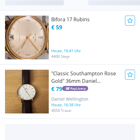
Bifora 17 Rubins
€ 59
Heute, 16:41 Uhr
4400 Steyr
"Classic Southampton Rose
Gold" 36mm Daniel
Wellington Original
€ 79
PayLivery
Daniel Wellington
Heute, 16:38 Uhr
4050 Traun