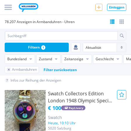
Einloggen
78.207 Anzeigen in Armbanduhren - Uhren
Filtern
1
Bundesland
Zustand
Zeitanzeige
Geschlecht
Ma
Armbanduhren
Filter zurücksetzen
Infos zur Reihung der Anzeigen
Swatch Collectors Edition
London 1948 Olympic Special
Chronograph watch model
€ 100
PayLivery
SCZ102
Swatch
Heute, 10:10 Uhr
5020 Salzburg