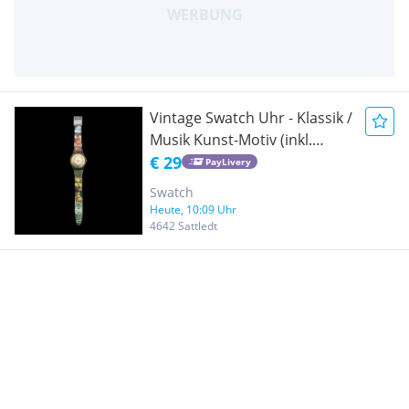
Vintage Swatch Uhr - Klassik /
Musik Kunst-Motiv (inkl.
neuer Batterie)
€ 29
PayLivery
Swatch
Heute, 10:09 Uhr
4642 Sattledt