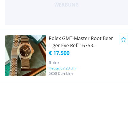
Rolex GMT-Master Root Beer
Tiger Eye Ref. 16753
Sammler-Fullset 1985
€ 17.500
Rolex
Heute, 07:20 Uhr
6850 Dornbirn