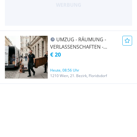
UMZUG - RÄUMUNG -
VERLASSENSCHAFTEN -
TRANSPORT -
€ 20
ENTRÜMPELUNG -
ÜBERSIEDLUNG WIEN &
Heute, 08:56 Uhr
UMGEBUNG AUCH Ö-weit
1210 Wien, 21. Bezirk, Floridsdorf
und EU-weit