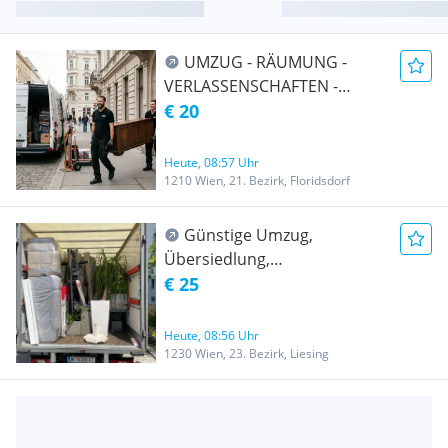
UMZUG - RÄUMUNG -
VERLASSENSCHAFTEN -
TRANSPORT -
€ 20
ENTRÜMPELUNG -
ÜBERSIEDLUNG WIEN &
Heute, 08:57 Uhr
UMGEBUNG AUCH Ö-weit
1210 Wien, 21. Bezirk, Floridsdorf
und EU-weit
Günstige Umzug,
Übersiedlung,
Möbeltransport,
€ 25
Entrümpelung, Klavier
Transport, Flügel Transport,
Heute, 08:56 Uhr
Tresor Transport, Lastentaxi
1230 Wien, 23. Bezirk, Liesing
20m3