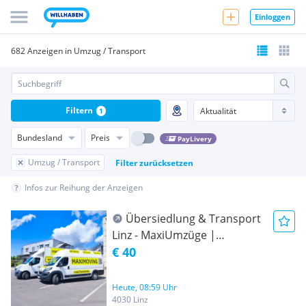
Einloggen
682 Anzeigen in Umzug / Transport
Filtern
1
Bundesland
Preis
PayLivery
Umzug / Transport
Filter zurücksetzen
Infos zur Reihung der Anzeigen
Übersiedlung & Transport
Linz - MaxiUmzüge |
Möbeltransport,
€ 40
Möbelmontage,
Möbelpacker, Umzugshilfe
Heute, 08:59 Uhr
4030 Linz