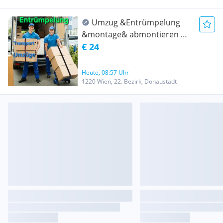
Umzug &Entrümpelung
&montage& abmontieren &
Transport Wien und ganz
€ 24
Österreich- Umzug
Heute, 08:57 Uhr
1220 Wien, 22. Bezirk, Donaustadt