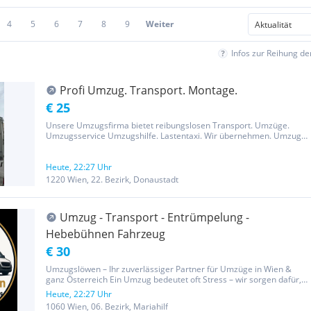
4
5
6
7
8
9
Weiter
Infos zur Reihung d
Profi Umzug. Transport. Montage.
€ 25
Unsere Umzugsfirma bietet reibungslosen Transport. Umzüge.
Umzugsservice Umzugshilfe. Lastentaxi. Wir übernehmen. Umzug.
Entrümpelung, Montage und Demontage. Unser professionelles
Team sorgt für sicheren Möbeltransport und schützt Ihre
Einrichtung durch...
Heute, 22:27 Uhr
1220 Wien, 22. Bezirk, Donaustadt
Umzug - Transport - Entrümpelung -
Hebebühnen Fahrzeug
€ 30
Umzugslöwen – Ihr zuverlässiger Partner für Umzüge in Wien &
ganz Österreich Ein Umzug bedeutet oft Stress – wir sorgen dafür,
dass alles reibungslos läuft. Mit Umzugslöwen haben Sie ein
Heute, 22:27 Uhr
erfahrenes, motiviertes und zuverlässiges Team an Ihrer Seite.
1060 Wien, 06. Bezirk, Mariahilf
Wir...