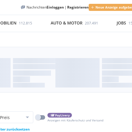
Nachrichten
Einloggen
|
Registrieren
Neue Anzeige aufgeb
OBILIEN
AUTO & MOTOR
JOBS
112.815
207.491
1
PayLivery
Preis
Anzeigen mit Käuferschutz und Versand
lter zurücksetzen