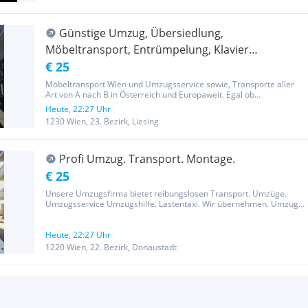
Günstige Umzug, Übersiedlung,
Möbeltransport, Entrümpelung, Klavier
Transport, Flügel Transport, Tresor Transport,
€ 25
Lastentaxi 20m3
Möbeltransport Wien und Umzugsservice sowie, Transporte aller
Art von A nach B in Österreich und Europaweit. Egal ob
Waschmaschine, Kühlschrank, Sofa, Kommode oder Kisten wir
Heute, 22:27 Uhr
transportieren alles sofort und günstig. Abholung von:
1230 Wien, 23. Bezirk, Liesing
Möbelhäusern-IKEA,...
Profi Umzug. Transport. Montage.
€ 25
Unsere Umzugsfirma bietet reibungslosen Transport. Umzüge.
Umzugsservice Umzugshilfe. Lastentaxi. Wir übernehmen. Umzug.
Entrümpelung, Montage und Demontage. Unser professionelles
Team sorgt für sicheren Möbeltransport und schützt Ihre
Einrichtung durch...
Heute, 22:27 Uhr
1220 Wien, 22. Bezirk, Donaustadt