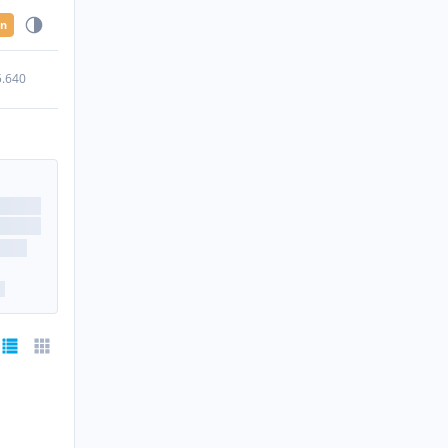
en
5.640