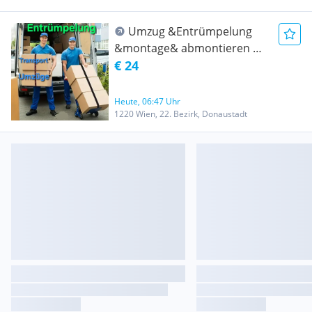
Umzug &Entrümpelung
&montage& abmontieren &
Transport Wien und ganz
€ 24
Österreich- Umzug
Heute, 06:47 Uhr
1220 Wien, 22. Bezirk, Donaustadt