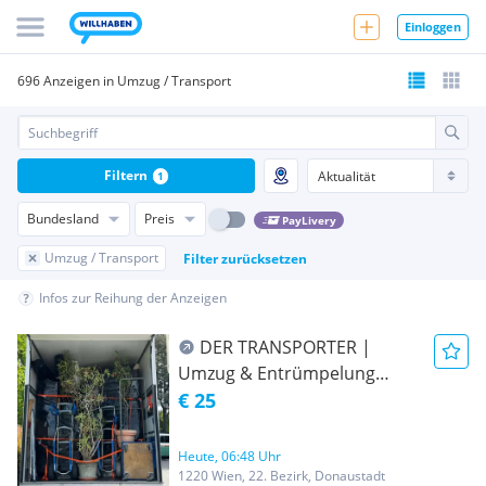
Einloggen
696 Anzeigen in Umzug / Transport
Filtern
1
Bundesland
Preis
PayLivery
Umzug / Transport
Filter zurücksetzen
Infos zur Reihung der Anzeigen
DER TRANSPORTER |
Umzug & Entrümpelung
Wien | AB 25€ | 24/7 Service
€ 25
Heute, 06:48 Uhr
1220 Wien, 22. Bezirk, Donaustadt