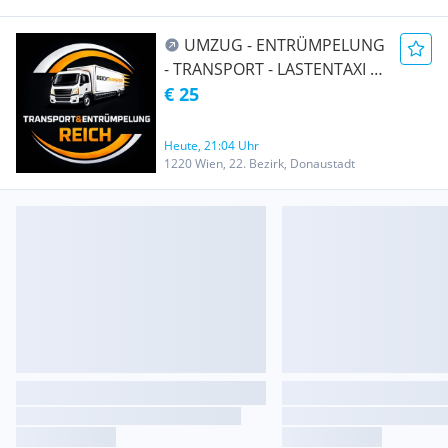
UMZUG - ENTRÜMPELUNG
- TRANSPORT - LASTENTAXI -
MÖBELTAXI
€ 25
Heute, 21:04 Uhr
1220 Wien, 22. Bezirk, Donaustadt