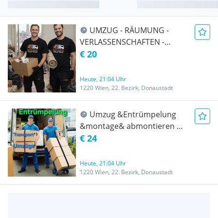
UMZUG - RÄUMUNG -
VERLASSENSCHAFTEN -
TRANSPORT -
€ 20
ENTRÜMPELUNG -
ÜBERSIEDLUNG WIEN &
Heute, 21:04 Uhr
UMGEBUNG AUCH Ö-weit
1220 Wien, 22. Bezirk, Donaustadt
und EU-weit
Umzug &Entrümpelung
&montage& abmontieren &
Transport Wien und ganz
€ 24
Österreich- Umzug
Heute, 21:04 Uhr
1220 Wien, 22. Bezirk, Donaustadt