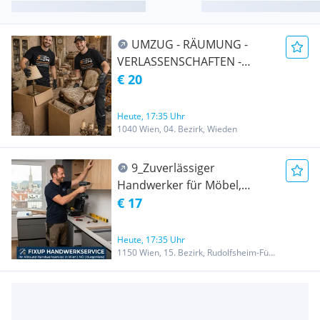
UMZUG - RÄUMUNG -
VERLASSENSCHAFTEN -
TRANSPORT -
€ 20
ENTRÜMPELUNG -
ÜBERSIEDLUNG WIEN &
Heute, 17:35 Uhr
UMGEBUNG AUCH Ö-weit
1040 Wien, 04. Bezirk, Wieden
und EU-weit
9_Zuverlässiger
Handwerker für Möbel,
Küche & Reparaturen
€ 17
Heute, 17:35 Uhr
1150 Wien, 15. Bezirk, Rudolfsheim-Fünfhaus