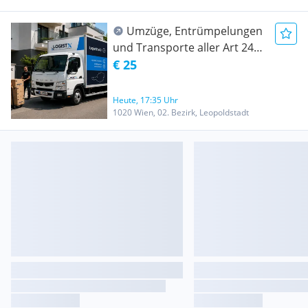
Umzüge, Entrümpelungen
und Transporte aller Art 24/7
Erreichbar ! Ab 25 €/Std
€ 25
Heute, 17:35 Uhr
1020 Wien, 02. Bezirk, Leopoldstadt