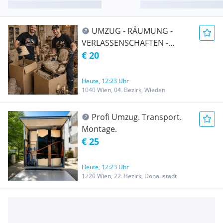
UMZUG - RÄUMUNG -
VERLASSENSCHAFTEN -
TRANSPORT -
€ 20
ENTRÜMPELUNG -
ÜBERSIEDLUNG WIEN &
Heute, 12:23 Uhr
UMGEBUNG AUCH Ö-weit
1040 Wien, 04. Bezirk, Wieden
und EU-weit
Profi Umzug. Transport.
Montage.
€ 25
Heute, 12:23 Uhr
1220 Wien, 22. Bezirk, Donaustadt