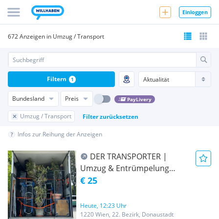
Einloggen
672 Anzeigen in Umzug / Transport
Filtern
1
Bundesland
Preis
PayLivery
Umzug / Transport
Filter zurücksetzen
Infos zur Reihung der Anzeigen
DER TRANSPORTER |
Umzug & Entrümpelung
Wien | AB 25€ | 24/7 Service
€ 25
Heute, 12:23 Uhr
1220 Wien, 22. Bezirk, Donaustadt