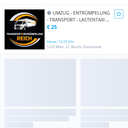
UMZUG - ENTRÜMPELUNG
- TRANSPORT - LASTENTAXI -
MÖBELTAXI
€ 25
Heute, 12:23 Uhr
1220 Wien, 22. Bezirk, Donaustadt