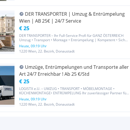
DER TRANSPORTER | Umzug & Entrümpelung
Wien | AB 25€ | 24/7 Service
€ 25
DER TRANSPORTER – Ihr Full-Service Profi für GANZ ÖSTERREICH
Umzug • Transport • Montage • Entrümpelung | Kompetent • Sicher
• Überregional TEL.: O66O95OOOOO Egal ob von Wien nach
Heute, 09:19 Uhr
Bregenz oder direkt ums Eck: Der Transporter ist Ihr verlässlicher...
1220 Wien, 22. Bezirk, Donaustadt
Umzüge, Entrümpelungen und Transporte aller
Art 24/7 Erreichbar ! Ab 25 €/Std
€ 25
LOGISTX e.U. – UMZUG • TRANSPORT • MÖBELMONTAGE •
KÜCHENMONTAGE• ENTRÜMPELUNG Ihr zuverlässiger Partner für
professionelle Umzüge, Transporte und Montagen in Wien,
Heute, 09:19 Uhr
Niederösterreich und ganz Österreich. Schnell • Sicher • Preiswert •
1220 Wien, 22. Bezirk, Donaustadt
Flexibel UNSERE...