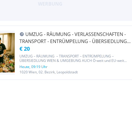
UMZUG - RÄUMUNG - VERLASSENSCHAFTEN -
TRANSPORT - ENTRÜMPELUNG - ÜBERSIEDLUNG
WIEN & UMGEBUNG AUCH Ö-weit und EU-weit
€ 20
UMZUG – RÄUMUNG – TRANSPORT – ENTRÜMPELUNG –
ÜBERSIEDLUNG WIEN & UMGEBUNG AUCH Ö-weit und EU-weit
Schnell & zuverlässig Kurzfristige Termine möglich Faire Preise –
Heute, 09:19 Uhr
keine versteckten Kosten! Auch Wochenende möglich Unsere
1020 Wien, 02. Bezirk, Leopoldstadt
Leistungen: ● Räumungen/...