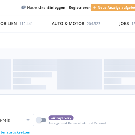
Nachrichten
Einloggen
|
Registrieren
Neue Anzeige aufgeb
OBILIEN
AUTO & MOTOR
JOBS
112.441
204.523
1
PayLivery
Preis
Anzeigen mit Käuferschutz und Versand
lter zurücksetzen