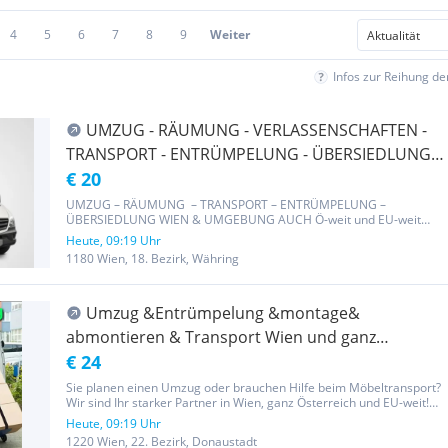
4
5
6
7
8
9
Weiter
Infos zur Reihung d
UMZUG - RÄUMUNG - VERLASSENSCHAFTEN -
TRANSPORT - ENTRÜMPELUNG - ÜBERSIEDLUNG
WIEN & UMGEBUNG AUCH Ö-weit und EU-weit
€ 20
UMZUG – RÄUMUNG – TRANSPORT – ENTRÜMPELUNG –
ÜBERSIEDLUNG WIEN & UMGEBUNG AUCH Ö-weit und EU-weit
Schnell & zuverlässig Kurzfristige Termine möglich Faire Preise –
Heute, 09:19 Uhr
keine versteckten Kosten! Auch Wochenende möglich Unsere
1180 Wien, 18. Bezirk, Währing
Leistungen: ● Räumungen/...
Umzug &Entrümpelung &montage&
abmontieren & Transport Wien und ganz
Österreich- Umzug
€ 24
Sie planen einen Umzug oder brauchen Hilfe beim Möbeltransport?
Wir sind Ihr starker Partner in Wien, ganz Österreich und EU-weit!
Kontakt: 0.6.70.60.86.238 Schnell – Flexibel – Günstig! Unsere
Heute, 09:19 Uhr
Leistungen: Umzüge für Privat & Gewerbe Möbeltransporte...
1220 Wien, 22. Bezirk, Donaustadt