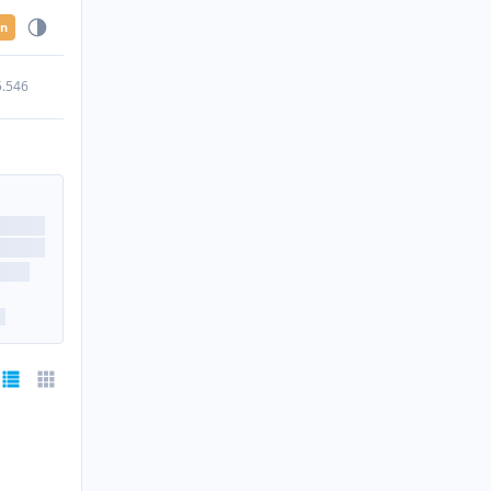
en
5.546