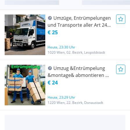
Umzüge, Entrümpelungen
und Transporte aller Art 24/7
Erreichbar ! Ab 25 €/Std
€ 25
Heute, 23:30 Uhr
1020 Wien, 02. Bezirk, Leopoldstadt
Umzug &Entrümpelung
&montage& abmontieren &
Transport Wien und ganz
€ 24
Österreich- Umzug
Heute, 23:29 Uhr
1220 Wien, 22. Bezirk, Donaustadt