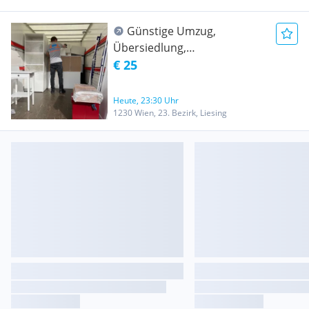
Günstige Umzug,
Übersiedlung,
Möbeltransport,
€ 25
Entrümpelung, Klavier
Transport, Flügel Transport,
Heute, 23:30 Uhr
Tresor Transport, Lastentaxi
1230 Wien, 23. Bezirk, Liesing
20m3