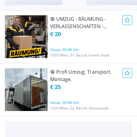
UMZUG - RÄUMUNG -
VERLASSENSCHAFTEN -
TRANSPORT -
€ 20
ENTRÜMPELUNG -
ÜBERSIEDLUNG WIEN &
Heute, 09:48 Uhr
UMGEBUNG AUCH Ö-weit
1010 Wien, 01. Bezirk, Innere Stadt
und EU-weit
Profi Umzug. Transport.
Montage.
€ 25
Heute, 09:48 Uhr
1220 Wien, 22. Bezirk, Donaustadt