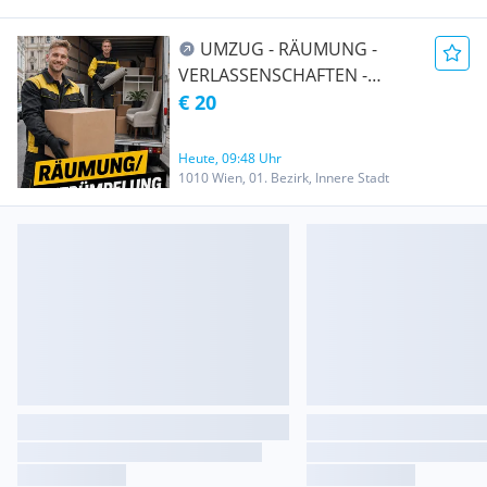
UMZUG - RÄUMUNG -
VERLASSENSCHAFTEN -
TRANSPORT -
€ 20
ENTRÜMPELUNG -
ÜBERSIEDLUNG WIEN &
Heute, 09:48 Uhr
UMGEBUNG AUCH Ö-weit
1010 Wien, 01. Bezirk, Innere Stadt
und EU-weit