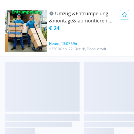
und EU-weit
Umzug &Entrümpelung
&montage& abmontieren &
Transport Wien und ganz
€ 24
Österreich- Umzug
Heute, 13:07 Uhr
1220 Wien, 22. Bezirk, Donaustadt