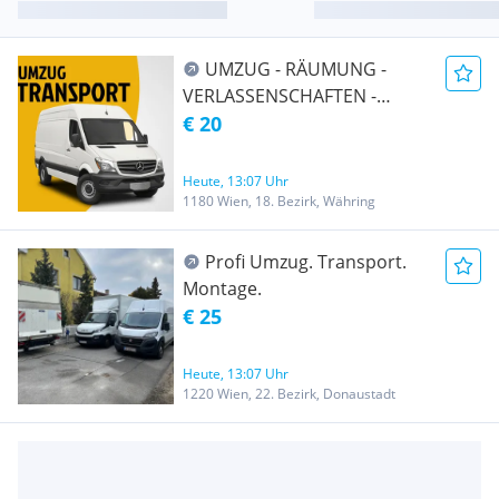
UMZUG - RÄUMUNG -
VERLASSENSCHAFTEN -
TRANSPORT -
€ 20
ENTRÜMPELUNG -
ÜBERSIEDLUNG WIEN &
Heute, 13:07 Uhr
UMGEBUNG AUCH Ö-weit
1180 Wien, 18. Bezirk, Währing
und EU-weit
Profi Umzug. Transport.
Montage.
€ 25
Heute, 13:07 Uhr
1220 Wien, 22. Bezirk, Donaustadt