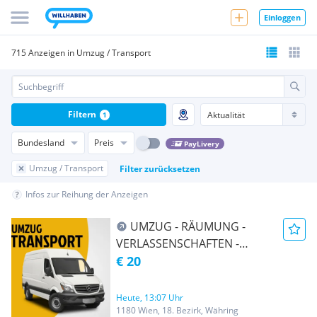
Einloggen
715 Anzeigen in Umzug / Transport
Filtern
1
Bundesland
Preis
PayLivery
Umzug / Transport
Filter zurücksetzen
Infos zur Reihung der Anzeigen
UMZUG - RÄUMUNG -
VERLASSENSCHAFTEN -
TRANSPORT -
€ 20
ENTRÜMPELUNG -
ÜBERSIEDLUNG WIEN &
Heute, 13:07 Uhr
UMGEBUNG AUCH Ö-weit
1180 Wien, 18. Bezirk, Währing