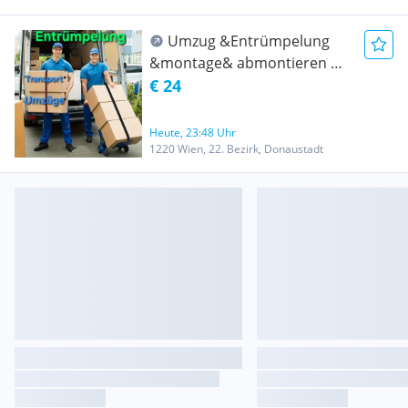
Umzug &Entrümpelung
&montage& abmontieren &
Transport Wien und ganz
€ 24
Österreich- Umzug
Heute, 23:48 Uhr
1220 Wien, 22. Bezirk, Donaustadt