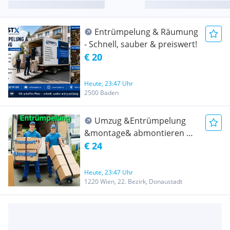
Entrümpelung & Räumung
- Schnell, sauber & preiswert!
€ 20
Heute, 23:47 Uhr
2500 Baden
Umzug &Entrümpelung
&montage& abmontieren &
Transport Wien und ganz
€ 24
Österreich- Umzug
Heute, 23:47 Uhr
1220 Wien, 22. Bezirk, Donaustadt