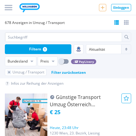
Einloggen
678 Anzeigen in Umzug / Transport
Filtern
1
Bundesland
Preis
PayLivery
Umzug / Transport
Filter zurücksetzen
Infos zur Reihung der Anzeigen
Günstige Transport
Umzug Österreich
Europaweit Möbeltransport
€ 25
Übersiedlung
Heute, 23:48 Uhr
1230 Wien, 23. Bezirk, Liesing