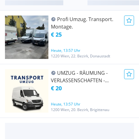
Profi Umzug. Transport.
Montage.
€ 25
Heute, 13:57 Uhr
1220 Wien, 22. Bezirk, Donaustadt
UMZUG - RÄUMUNG -
VERLASSENSCHAFTEN -
TRANSPORT -
€ 20
ENTRÜMPELUNG -
ÜBERSIEDLUNG WIEN &
Heute, 13:57 Uhr
UMGEBUNG AUCH Ö-weit
1200 Wien, 20. Bezirk, Brigittenau
und EU-weit