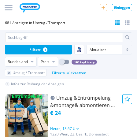
Einloggen
681 Anzeigen in Umzug / Transport
Filtern
1
Bundesland
Preis
PayLivery
Umzug / Transport
Filter zurücksetzen
Infos zur Reihung der Anzeigen
Umzug &Entrümpelung
&montage& abmontieren &
Transport Wien und ganz
€ 24
Österreich- Umzug
Heute, 13:57 Uhr
1220 Wien, 22. Bezirk, Donaustadt