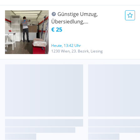
Günstige Umzug,
Übersiedlung,
Möbeltransport,
€ 25
Entrümpelung, Klavier
Transport, Flügel Transport,
Heute, 13:42 Uhr
Tresor Transport, Lastentaxi
1230 Wien, 23. Bezirk, Liesing
20m3