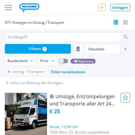
Einloggen
671 Anzeigen in Umzug / Transport
Filtern
1
Bundesland
Preis
PayLivery
Umzug / Transport
Filter zurücksetzen
Infos zur Reihung der Anzeigen
Umzüge, Entrümpelungen
und Transporte aller Art 24/7
Erreichbar ! Ab 25 €/Std
€ 25
Heute, 12:56 Uhr
1020 Wien, 02. Bezirk, Leopoldstadt