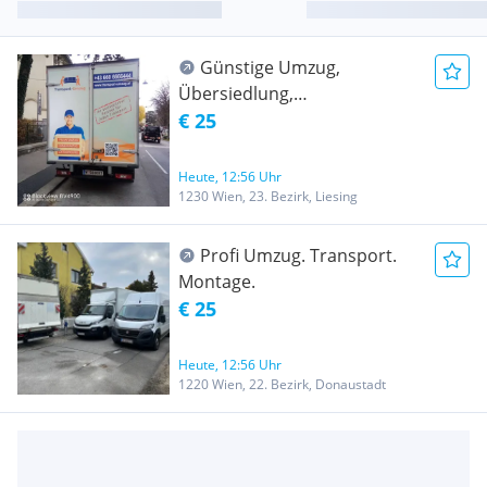
Günstige Umzug,
Übersiedlung,
Möbeltransport,
€ 25
Entrümpelung, Klavier
Transport, Flügel Transport,
Heute, 12:56 Uhr
Tresor Transport, Lastentaxi
1230 Wien, 23. Bezirk, Liesing
20m3
Profi Umzug. Transport.
Montage.
€ 25
Heute, 12:56 Uhr
1220 Wien, 22. Bezirk, Donaustadt