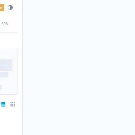
en
5.593