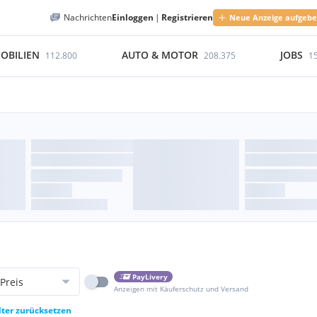
Nachrichten
Einloggen
|
Registrieren
Neue Anzeige aufgeb
OBILIEN
AUTO & MOTOR
JOBS
112.800
208.375
1
PayLivery
Preis
Anzeigen mit Käuferschutz und Versand
lter zurücksetzen