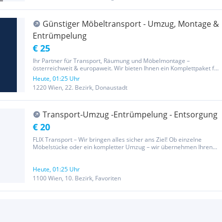
Günstiger Möbeltransport - Umzug, Montage &
Entrümpelung
€ 25
Ihr Partner für Transport, Räumung und Möbelmontage –
österreichweit & europaweit. Wir bieten Ihnen ein Komplettpaket für
Ihren Umzug, Transport oder die Entrümpelung – inklusive Möbel-
Heute, 01:25 Uhr
und Küchenmontage. Alles aus einer Hand, ohne Stress und zu
1220 Wien, 22. Bezirk, Donaustadt
fairen...
Transport-Umzug -Entrümpelung - Entsorgung
€ 20
FLIX Transport – Wir bringen alles sicher ans Ziel! Ob einzelne
Möbelstücke oder ein kompletter Umzug – wir übernehmen Ihren
Transport professionell, sorgfältig und termingerecht. Service in
Wien, österreichweit und auf Anfrage auch innerhalb der EU...
Heute, 01:25 Uhr
1100 Wien, 10. Bezirk, Favoriten