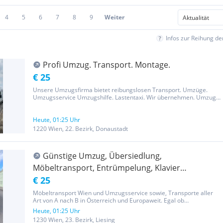
4
5
6
7
8
9
Weiter
Infos zur Reihung d
Profi Umzug. Transport. Montage.
€ 25
Unsere Umzugsfirma bietet reibungslosen Transport. Umzüge.
Umzugsservice Umzugshilfe. Lastentaxi. Wir übernehmen. Umzug.
Entrümpelung, Montage und Demontage. Unser professionelles
Team sorgt für sicheren Möbeltransport und schützt Ihre
Einrichtung durch...
Heute, 01:25 Uhr
1220 Wien, 22. Bezirk, Donaustadt
Günstige Umzug, Übersiedlung,
Möbeltransport, Entrümpelung, Klavier
Transport, Flügel Transport, Tresor Transport,
€ 25
Lastentaxi 20m3
Möbeltransport Wien und Umzugsservice sowie, Transporte aller
Art von A nach B in Österreich und Europaweit. Egal ob
Waschmaschine, Kühlschrank, Sofa, Kommode oder Kisten wir
Heute, 01:25 Uhr
transportieren alles sofort und günstig. Abholung von:
1230 Wien, 23. Bezirk, Liesing
Möbelhäusern-IKEA,...