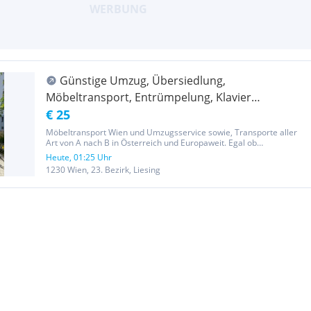
Günstige Umzug, Übersiedlung,
Möbeltransport, Entrümpelung, Klavier
Transport, Flügel Transport, Tresor Transport,
€ 25
Lastentaxi 20m3
Möbeltransport Wien und Umzugsservice sowie, Transporte aller
Art von A nach B in Österreich und Europaweit. Egal ob
Waschmaschine, Kühlschrank, Sofa, Kommode oder Kisten wir
Heute, 01:25 Uhr
transportieren alles sofort und günstig. Abholung von:
1230 Wien, 23. Bezirk, Liesing
Möbelhäusern-IKEA,...