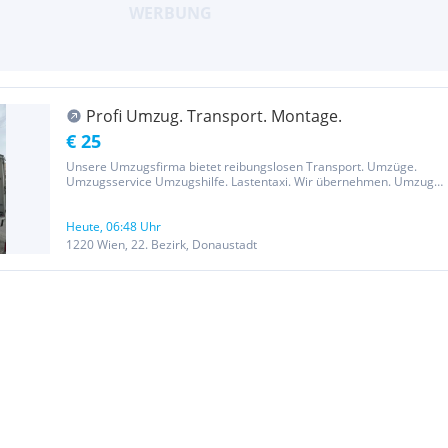
Profi Umzug. Transport. Montage.
€ 25
Unsere Umzugsfirma bietet reibungslosen Transport. Umzüge.
Umzugsservice Umzugshilfe. Lastentaxi. Wir übernehmen. Umzug.
Entrümpelung, Montage und Demontage. Unser professionelles
Team sorgt für sicheren Möbeltransport und schützt Ihre
Einrichtung durch...
Heute, 06:48 Uhr
1220 Wien, 22. Bezirk, Donaustadt