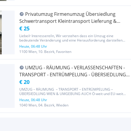
Privatumzug Firmenumzug Übersiedlung
Schwertransport Kleintransport Lieferung &
Lieferservice Möbeltransport Übersiedlung
€ 25
Liebe/r Interessent/in, Wir verstehen dass ein Umzug eine
bedeutende Veränderung und eine Herausforderung darstellen
kann. Deshalb sind wir hier, um Ihnen zu versichern, dass Ihr
Heute, 06:48 Uhr
bevorstehender Umzug in sicheren Händen liegt. Unsere
1100 Wien, 10. Bezirk, Favoriten
engagierten Teams...
UMZUG - RÄUMUNG - VERLASSENSCHAFTEN -
TRANSPORT - ENTRÜMPELUNG - ÜBERSIEDLUNG
WIEN & UMGEBUNG AUCH Ö-weit und EU-weit
€ 20
UMZUG – RÄUMUNG – TRANSPORT – ENTRÜMPELUNG –
ÜBERSIEDLUNG WIEN & UMGEBUNG AUCH Ö-weit und EU-weit
Schnell & zuverlässig Kurzfristige Termine möglich Faire Preise –
Heute, 06:48 Uhr
keine versteckten Kosten! Auch Wochenende möglich Unsere
1040 Wien, 04. Bezirk, Wieden
Leistungen: ● Räumungen/...