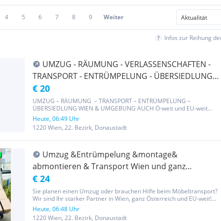
4
5
6
7
8
9
Weiter
Infos zur Reihung d
UMZUG - RÄUMUNG - VERLASSENSCHAFTEN -
TRANSPORT - ENTRÜMPELUNG - ÜBERSIEDLUNG
WIEN & UMGEBUNG AUCH Ö-weit und EU-weit
€ 20
UMZUG – RÄUMUNG – TRANSPORT – ENTRÜMPELUNG –
ÜBERSIEDLUNG WIEN & UMGEBUNG AUCH Ö-weit und EU-weit
Schnell & zuverlässig Kurzfristige Termine möglich Faire Preise –
Heute, 06:49 Uhr
keine versteckten Kosten! Auch Wochenende möglich Unsere
1220 Wien, 22. Bezirk, Donaustadt
Leistungen: ● Räumungen/...
Umzug &Entrümpelung &montage&
abmontieren & Transport Wien und ganz
Österreich- Umzug
€ 24
Sie planen einen Umzug oder brauchen Hilfe beim Möbeltransport?
Wir sind Ihr starker Partner in Wien, ganz Österreich und EU-weit!
Kontakt: 0.6.70.60.86.238 Schnell – Flexibel – Günstig! Unsere
Heute, 06:48 Uhr
Leistungen: Umzüge für Privat & Gewerbe Möbeltransporte...
1220 Wien, 22. Bezirk, Donaustadt