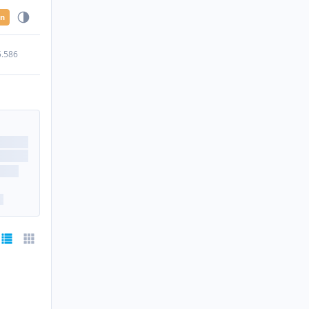
en
5.586