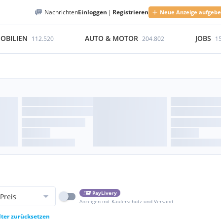
Nachrichten
Einloggen
|
Registrieren
Neue Anzeige aufgeb
OBILIEN
AUTO & MOTOR
JOBS
112.520
204.802
1
PayLivery
Preis
Anzeigen mit Käuferschutz und Versand
lter zurücksetzen