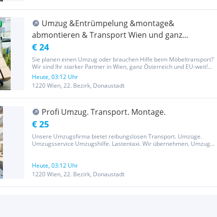
Umzug &Entrümpelung &montage&
abmontieren & Transport Wien und ganz
Österreich- Umzug
€ 24
Sie planen einen Umzug oder brauchen Hilfe beim Möbeltransport?
Wir sind Ihr starker Partner in Wien, ganz Österreich und EU-weit!
Kontakt: 0.6.70.60.86.238 Schnell – Flexibel – Günstig! Unsere
Heute, 03:12 Uhr
Leistungen: Umzüge für Privat & Gewerbe Möbeltransporte...
1220 Wien, 22. Bezirk, Donaustadt
Profi Umzug. Transport. Montage.
€ 25
Unsere Umzugsfirma bietet reibungslosen Transport. Umzüge.
Umzugsservice Umzugshilfe. Lastentaxi. Wir übernehmen. Umzug.
Entrümpelung, Montage und Demontage. Unser professionelles
Team sorgt für sicheren Möbeltransport und schützt Ihre
Einrichtung durch...
Heute, 03:12 Uhr
1220 Wien, 22. Bezirk, Donaustadt