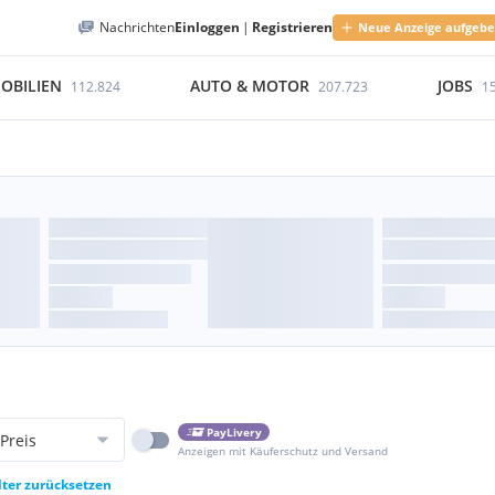
Nachrichten
Einloggen
|
Registrieren
Neue Anzeige aufgeb
OBILIEN
AUTO & MOTOR
JOBS
112.824
207.723
1
PayLivery
Preis
Anzeigen mit Käuferschutz und Versand
lter zurücksetzen