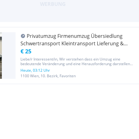
Privatumzug Firmenumzug Übersiedlung
Schwertransport Kleintransport Lieferung &
Lieferservice Möbeltransport Übersiedlung
€ 25
Liebe/r Interessent/in, Wir verstehen dass ein Umzug eine
bedeutende Veränderung und eine Herausforderung darstellen
kann. Deshalb sind wir hier, um Ihnen zu versichern, dass Ihr
Heute, 03:12 Uhr
bevorstehender Umzug in sicheren Händen liegt. Unsere
1100 Wien, 10. Bezirk, Favoriten
engagierten Teams...