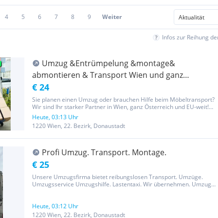
4
5
6
7
8
9
Weiter
Infos zur Reihung d
Umzug &Entrümpelung &montage&
abmontieren & Transport Wien und ganz
Österreich- Umzug
€ 24
Sie planen einen Umzug oder brauchen Hilfe beim Möbeltransport?
Wir sind Ihr starker Partner in Wien, ganz Österreich und EU-weit!
Kontakt: 0.6.70.60.86.238 Schnell – Flexibel – Günstig! Unsere
Heute, 03:13 Uhr
Leistungen: Umzüge für Privat & Gewerbe Möbeltransporte...
1220 Wien, 22. Bezirk, Donaustadt
Profi Umzug. Transport. Montage.
€ 25
Unsere Umzugsfirma bietet reibungslosen Transport. Umzüge.
Umzugsservice Umzugshilfe. Lastentaxi. Wir übernehmen. Umzug.
Entrümpelung, Montage und Demontage. Unser professionelles
Team sorgt für sicheren Möbeltransport und schützt Ihre
Einrichtung durch...
Heute, 03:12 Uhr
1220 Wien, 22. Bezirk, Donaustadt