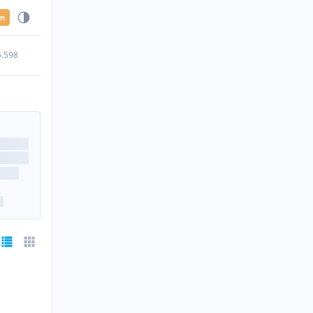
en
5.598