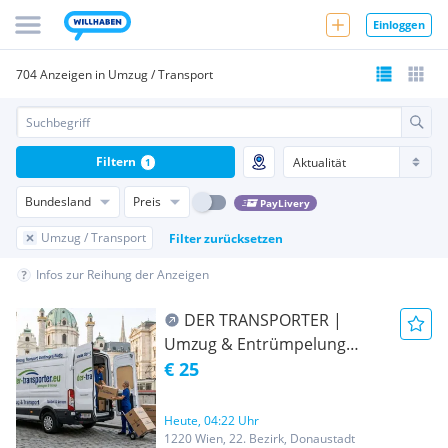
Einloggen
704 Anzeigen in Umzug / Transport
Filtern
1
Bundesland
Preis
PayLivery
Umzug / Transport
Filter zurücksetzen
Infos zur Reihung der Anzeigen
DER TRANSPORTER |
Umzug & Entrümpelung
Wien | AB 25€ | 24/7 Service
€ 25
Heute, 04:22 Uhr
1220 Wien, 22. Bezirk, Donaustadt