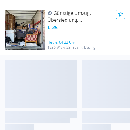
Günstige Umzug,
Übersiedlung,
Möbeltransport,
€ 25
Entrümpelung, Klavier
Transport, Flügel Transport,
Heute, 04:22 Uhr
Tresor Transport, Lastentaxi
1230 Wien, 23. Bezirk, Liesing
20m3