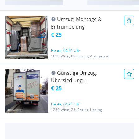
Umzug, Montage &
Entrümpelung
€ 25
Heute, 04:21 Uhr
1090 Wien, 09. Bezirk, Alsergrund
Günstige Umzug,
Übersiedlung,
Möbeltransport,
€ 25
Entrümpelung, Klavier
Transport, Flügel Transport,
Heute, 04:21 Uhr
Tresor Transport, Lastentaxi
1230 Wien, 23. Bezirk, Liesing
20m3