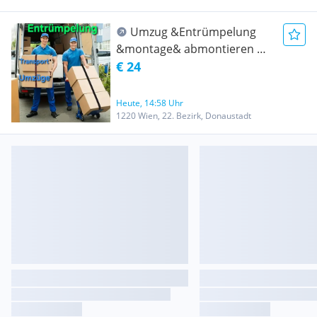
und EU-weit
Umzug &Entrümpelung
&montage& abmontieren &
Transport Wien und ganz
€ 24
Österreich- Umzug
Heute, 14:58 Uhr
1220 Wien, 22. Bezirk, Donaustadt