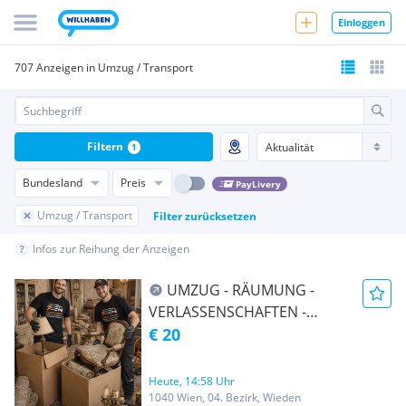
Einloggen
707 Anzeigen in Umzug / Transport
Filtern
1
Bundesland
Preis
PayLivery
Umzug / Transport
Filter zurücksetzen
Infos zur Reihung der Anzeigen
UMZUG - RÄUMUNG -
VERLASSENSCHAFTEN -
TRANSPORT -
€ 20
ENTRÜMPELUNG -
ÜBERSIEDLUNG WIEN &
Heute, 14:58 Uhr
UMGEBUNG AUCH Ö-weit
1040 Wien, 04. Bezirk, Wieden