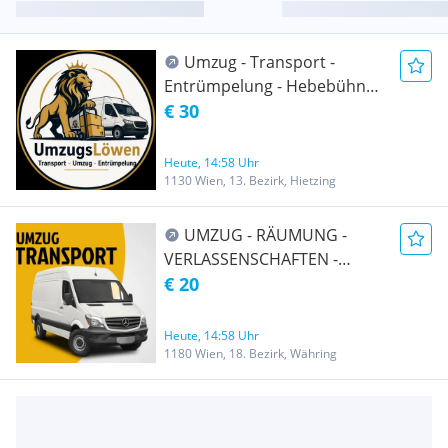
Umzug - Transport -
Entrümpelung - Hebebühnen
Fahrzeug
€ 30
Heute, 14:58 Uhr
1130 Wien, 13. Bezirk, Hietzing
UMZUG - RÄUMUNG -
VERLASSENSCHAFTEN -
TRANSPORT -
€ 20
ENTRÜMPELUNG -
ÜBERSIEDLUNG WIEN &
Heute, 14:58 Uhr
UMGEBUNG AUCH Ö-weit
1180 Wien, 18. Bezirk, Währing
und EU-weit