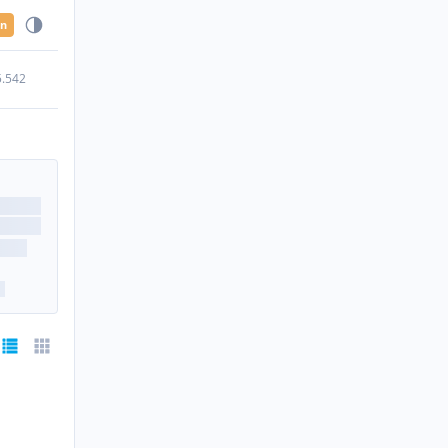
en
5.542