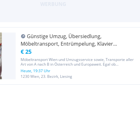
Günstige Umzug, Übersiedlung,
Möbeltransport, Entrümpelung, Klavier
Transport, Flügel Transport, Tresor Transport,
€ 25
Lastentaxi 20m3
Möbeltransport Wien und Umzugsservice sowie, Transporte aller
Art von A nach B in Österreich und Europaweit. Egal ob
Waschmaschine, Kühlschrank, Sofa, Kommode oder Kisten wir
Heute, 19:37 Uhr
transportieren alles sofort und günstig. Abholung von:
1230 Wien, 23. Bezirk, Liesing
Möbelhäusern-IKEA,...