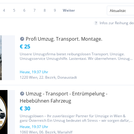
4
5
6
7
8
9
Weiter
Infos zur Reihung d
Profi Umzug. Transport. Montage.
€ 25
Unsere Umzugsfirma bietet reibungslosen Transport. Umzüge.
Umzugsservice Umzugshilfe. Lastentaxi. Wir übernehmen. Umzug.
Entrümpelung, Montage und Demontage. Unser professionelles
Team sorgt für sicheren Möbeltransport und schützt Ihre
Einrichtung durch...
Heute, 19:37 Uhr
1220 Wien, 22. Bezirk, Donaustadt
Umzug - Transport - Entrümpelung -
Hebebühnen Fahrzeug
€ 30
Umzugslöwen – Ihr zuverlässiger Partner für Umzüge in Wien &
ganz Österreich Ein Umzug bedeutet oft Stress – wir sorgen dafür,
dass alles reibungslos läuft. Mit Umzugslöwen haben Sie ein
Heute, 19:37 Uhr
erfahrenes, motiviertes und zuverlässiges Team an Ihrer Seite.
1060 Wien, 06. Bezirk, Mariahilf
Wir...