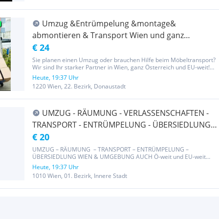
Umzug &Entrümpelung &montage&
abmontieren & Transport Wien und ganz
Österreich- Umzug
€ 24
Sie planen einen Umzug oder brauchen Hilfe beim Möbeltransport?
Wir sind Ihr starker Partner in Wien, ganz Österreich und EU-weit!
Kontakt: 0.6.70.60.86.238 Schnell – Flexibel – Günstig! Unsere
Heute, 19:37 Uhr
Leistungen: Umzüge für Privat & Gewerbe Möbeltransporte...
1220 Wien, 22. Bezirk, Donaustadt
UMZUG - RÄUMUNG - VERLASSENSCHAFTEN -
TRANSPORT - ENTRÜMPELUNG - ÜBERSIEDLUNG
WIEN & UMGEBUNG AUCH Ö-weit und EU-weit
€ 20
UMZUG – RÄUMUNG – TRANSPORT – ENTRÜMPELUNG –
ÜBERSIEDLUNG WIEN & UMGEBUNG AUCH Ö-weit und EU-weit
Schnell & zuverlässig Kurzfristige Termine möglich Faire Preise –
Heute, 19:37 Uhr
keine versteckten Kosten! Auch Wochenende möglich Unsere
1010 Wien, 01. Bezirk, Innere Stadt
Leistungen: ● Räumungen/...