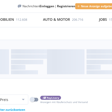
Nachrichten
Einloggen
|
Registrieren
Neue Anzeige aufgeb
OBILIEN
AUTO & MOTOR
JOBS
112.608
206.716
1
PayLivery
Preis
Anzeigen mit Käuferschutz und Versand
lter zurücksetzen