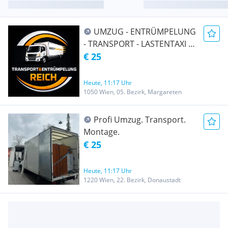
UMZUG - ENTRÜMPELUNG
- TRANSPORT - LASTENTAXI -
MÖBELTAXI
€ 25
Heute, 11:17 Uhr
1050 Wien, 05. Bezirk, Margareten
Profi Umzug. Transport.
Montage.
€ 25
Heute, 11:17 Uhr
1220 Wien, 22. Bezirk, Donaustadt