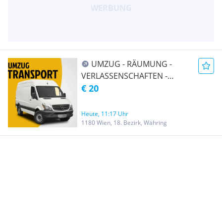
UMZUG - RÄUMUNG -
VERLASSENSCHAFTEN -
TRANSPORT -
€ 20
ENTRÜMPELUNG -
ÜBERSIEDLUNG WIEN &
Heute, 11:17 Uhr
UMGEBUNG AUCH Ö-weit
1180 Wien, 18. Bezirk, Währing
und EU-weit