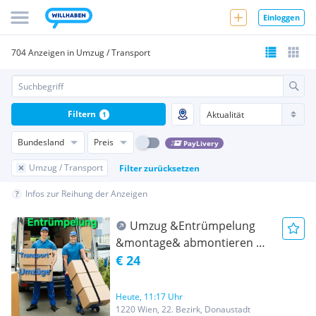
Einloggen
704 Anzeigen in Umzug / Transport
Filtern
1
Bundesland
Preis
PayLivery
Umzug / Transport
Filter zurücksetzen
Infos zur Reihung der Anzeigen
Umzug &Entrümpelung
&montage& abmontieren &
Transport Wien und ganz
€ 24
Österreich- Umzug
Heute, 11:17 Uhr
1220 Wien, 22. Bezirk, Donaustadt