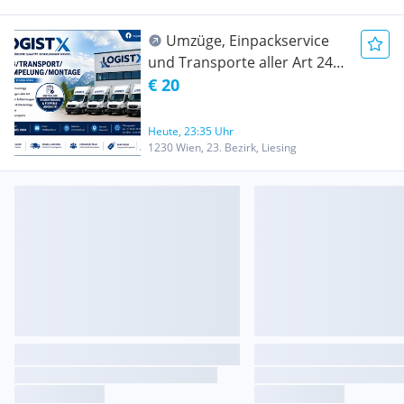
20m3
Umzüge, Einpackservice
und Transporte aller Art 24/7
Erreichbar !
€ 20
Heute, 23:35 Uhr
1230 Wien, 23. Bezirk, Liesing