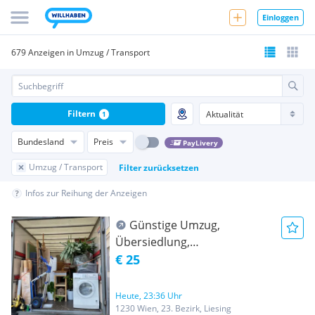
Einloggen
679 Anzeigen in Umzug / Transport
Filtern
1
Bundesland
Preis
PayLivery
Umzug / Transport
Filter zurücksetzen
Infos zur Reihung der Anzeigen
Günstige Umzug,
Übersiedlung,
Möbeltransport,
€ 25
Entrümpelung, Klavier
Transport, Flügel Transport,
Heute, 23:36 Uhr
Tresor Transport, Lastentaxi
1230 Wien, 23. Bezirk, Liesing