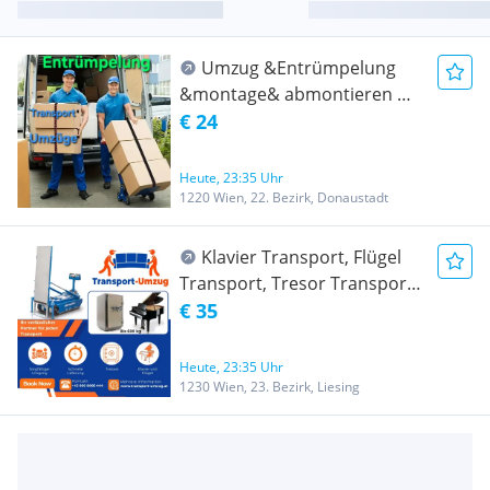
Umzug &Entrümpelung
&montage& abmontieren &
Transport Wien und ganz
€ 24
Österreich- Umzug
Heute, 23:35 Uhr
1220 Wien, 22. Bezirk, Donaustadt
Klavier Transport, Flügel
Transport, Tresor Transport,
Ofen Transport, Server
€ 35
Transport, Klimanlage
Transport
Heute, 23:35 Uhr
1230 Wien, 23. Bezirk, Liesing